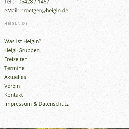
Tel.:
05428 / 1467
eMail:
hroetger@heigln.de
HEIGLN.DE
Was ist Heigln?
Heigl-Gruppen
Freizeiten
Termine
Aktuelles
Verein
Kontakt
Impressum & Datenschutz