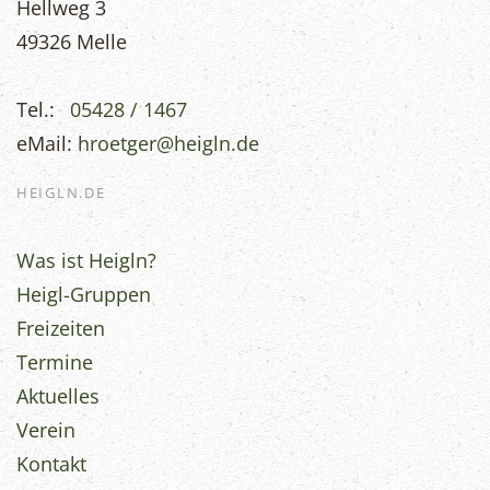
Hellweg 3
49326 Melle
Tel.:
05428 / 1467
eMail:
hroetger@heigln.de
HEIGLN.DE
Was ist Heigln?
Heigl-Gruppen
Freizeiten
Termine
Aktuelles
Verein
Kontakt