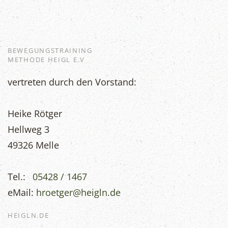
BEWEGUNGSTRAINING
METHODE HEIGL E.V
vertreten durch den Vorstand:
Heike Rötger
Hellweg 3
49326 Melle
Tel.:
05428 / 1467
eMail:
hroetger@heigln.de
HEIGLN.DE